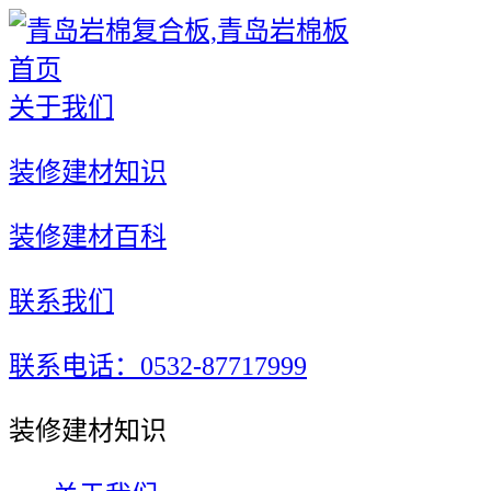
首页
关于我们
装修建材知识
装修建材百科
联系我们
联系电话：0532-87717999
装修建材知识