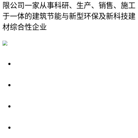
限公司
一家从事科研、生产、销售、施工
于一体的建筑节能与新型环保及新科技建
材综合性企业
关于我们
装修建材知识
装修建材百科
联系我们