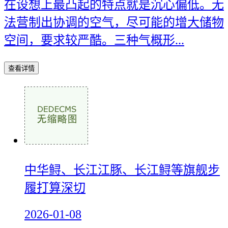
在设想上最凸起的特点就是沉心偏低。无
法营制出协调的空气，尽可能的增大储物
空间，要求较严酷。三种气概形...
查看详情
中华鲟、长江江豚、长江鲟等旗舰步
履打算深切
2026-01-08