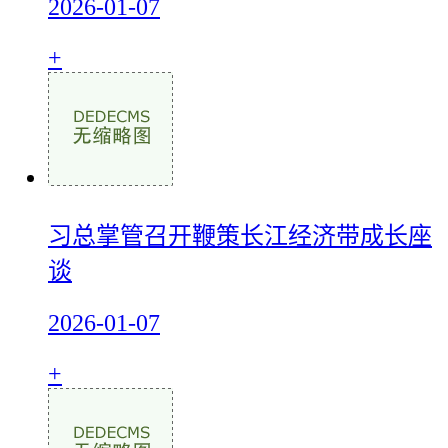
2026-01-07
+
习总掌管召开鞭策长江经济带成长座
谈
2026-01-07
+