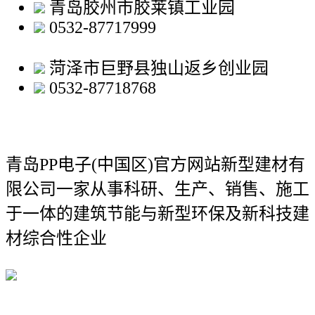
青岛胶州市胶莱镇工业园
0532-87717999
菏泽市巨野县独山返乡创业园
0532-87718768
青岛PP电子(中国区)官方网站新型建材有
限公司
一家从事科研、生产、销售、施工
于一体的建筑节能与新型环保及新科技建
材综合性企业