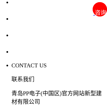
关于我们
咨询
咨询
装修建材知识
装修建材百科
联系我们
CONTACT US
联系我们
青岛PP电子(中国区)官方网站新型建
材有限公司