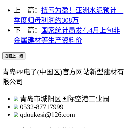
上一篇：
扭亏为盈！亚洲水泥预计一
季度归母利润约308万
下一篇：
国家统计局发布4月上旬非
金属建材等生产资料价
返回上一级
青岛PP电子(中国区)官方网站新型建材有
限公司
青岛市城阳区国际空港工业园
0532-87717999
qdoukesi@126.com