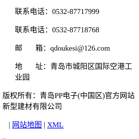
联系电话：0532-87717999
联系电话：0532-87718768
邮 箱：qdoukesi@126.com
地 址：青岛市城阳区国际空港工
业园
版权所有：青岛PP电子(中国区)官方网站
新型建材有限公司
|
网站地图
|
XML