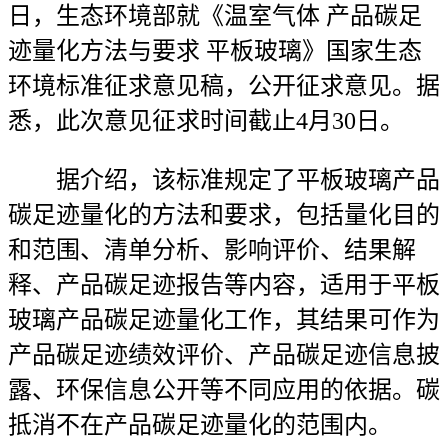
日，生态环境部就《温室气体 产品碳足
迹量化方法与要求 平板玻璃》国家生态
环境标准征求意见稿，公开征求意见。据
悉，此次意见征求时间截止4月30日。
据介绍，该标准规定了平板玻璃产品
碳足迹量化的方法和要求，包括量化目的
和范围、清单分析、影响评价、结果解
释、产品碳足迹报告等内容，适用于平板
玻璃产品碳足迹量化工作，其结果可作为
产品碳足迹绩效评价、产品碳足迹信息披
露、环保信息公开等不同应用的依据。碳
抵消不在产品碳足迹量化的范围内。