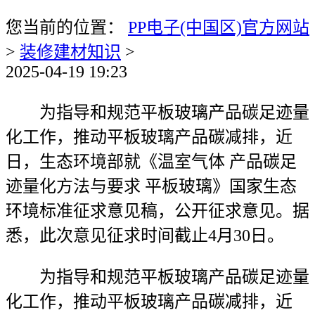
您当前的位置：
PP电子(中国区)官方网站
>
装修建材知识
>
2025-04-19 19:23
为指导和规范平板玻璃产品碳足迹量
化工作，推动平板玻璃产品碳减排，近
日，生态环境部就《温室气体 产品碳足
迹量化方法与要求 平板玻璃》国家生态
环境标准征求意见稿，公开征求意见。据
悉，此次意见征求时间截止4月30日。
为指导和规范平板玻璃产品碳足迹量
化工作，推动平板玻璃产品碳减排，近