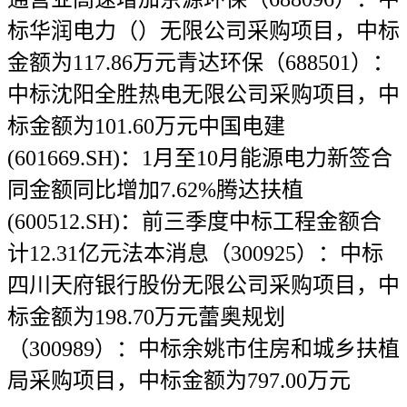
标华润电力（）无限公司采购项目，中标
金额为117.86万元青达环保（688501）：
中标沈阳全胜热电无限公司采购项目，中
标金额为101.60万元中国电建
(601669.SH)：1月至10月能源电力新签合
同金额同比增加7.62%腾达扶植
(600512.SH)：前三季度中标工程金额合
计12.31亿元法本消息（300925）：中标
四川天府银行股份无限公司采购项目，中
标金额为198.70万元蕾奥规划
（300989）：中标余姚市住房和城乡扶植
局采购项目，中标金额为797.00万元