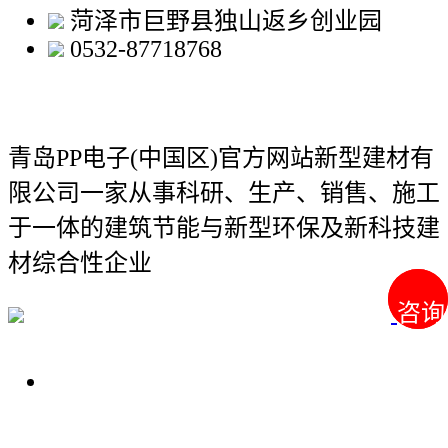
菏泽市巨野县独山返乡创业园
0532-87718768
青岛PP电子(中国区)官方网站新型建材有
限公司
一家从事科研、生产、销售、施工
于一体的建筑节能与新型环保及新科技建
材综合性企业
咨询
咨询
关于我们