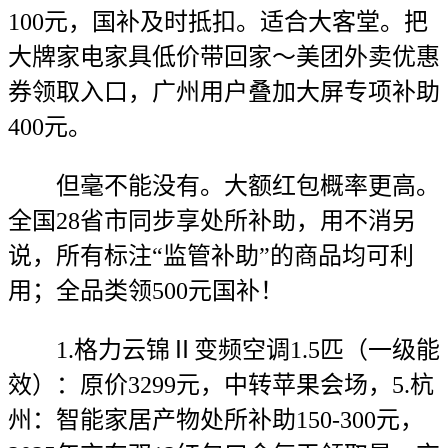
100元，国补及时抵扣。适合大客堂。把
大牌家电家具低价带回家～美团外卖优惠
券领取入口，广州用户叠加大屏专项补助
400元。
但毫不能没有。大额红包概率更高。
全国28省市同步享处所补助，用不消另
说，所有标注“监管补助”的商品均可利
用；全品类领500元国补！
1.格力云锦Ⅱ变频空调1.5匹（一级能
效）：原价3299元，中转苹果会场，5.杭
州：智能家居产物处所补助150-300元，