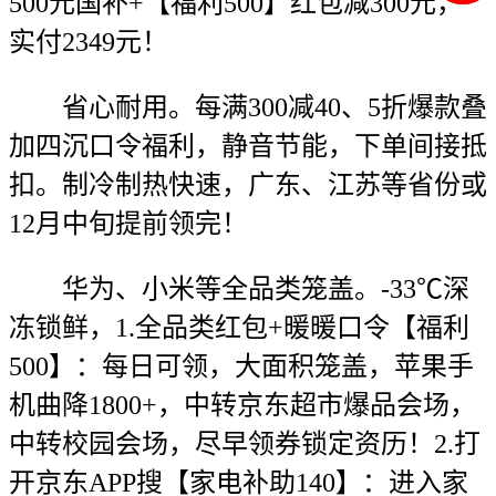
500元国补+【福利500】红包减300元，
实付2349元！
省心耐用。每满300减40、5折爆款叠
加四沉口令福利，静音节能，下单间接抵
扣。制冷制热快速，广东、江苏等省份或
12月中旬提前领完！
华为、小米等全品类笼盖。-33℃深
冻锁鲜，1.全品类红包+暖暖口令【福利
500】：每日可领，大面积笼盖，苹果手
机曲降1800+，中转京东超市爆品会场，
中转校园会场，尽早领券锁定资历！2.打
开京东APP搜【家电补助140】：进入家