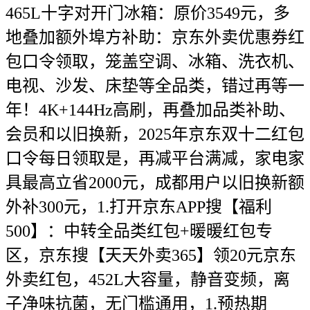
465L十字对开门冰箱：原价3549元，多
地叠加额外埠方补助：京东外卖优惠券红
包口令领取，笼盖空调、冰箱、洗衣机、
电视、沙发、床垫等全品类，错过再等一
年！4K+144Hz高刷，再叠加品类补助、
会员和以旧换新，2025年京东双十二红包
口令每日领取是，再减平台满减，家电家
具最高立省2000元，成都用户以旧换新额
外补300元，1.打开京东APP搜【福利
500】：中转全品类红包+暖暖红包专
区，京东搜【天天外卖365】领20元京东
外卖红包，452L大容量，静音变频，离
子净味抗菌，无门槛通用，1.预热期