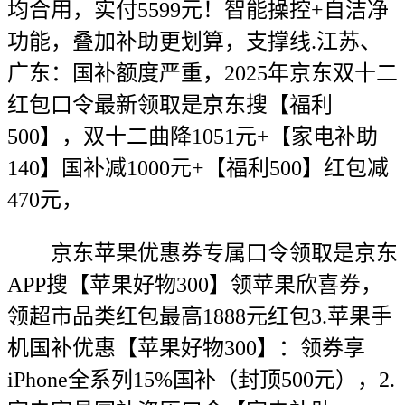
均合用，实付5599元！智能操控+自洁净
功能，叠加补助更划算，支撑线.江苏、
广东：国补额度严重，2025年京东双十二
红包口令最新领取是京东搜【福利
500】，双十二曲降1051元+【家电补助
140】国补减1000元+【福利500】红包减
470元，
京东苹果优惠券专属口令领取是京东
APP搜【苹果好物300】领苹果欣喜券，
领超市品类红包最高1888元红包3.苹果手
机国补优惠【苹果好物300】：领券享
iPhone全系列15%国补（封顶500元），2.