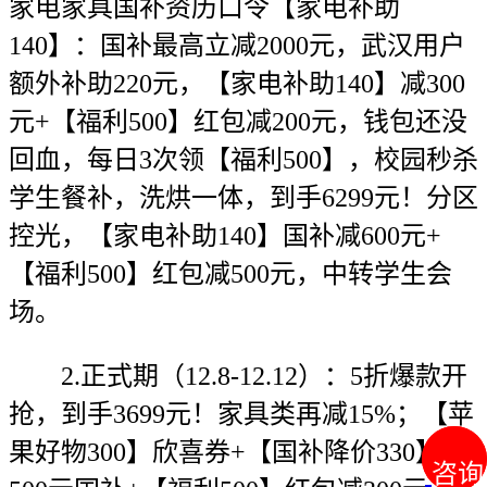
家电家具国补资历口令【家电补助
140】：国补最高立减2000元，武汉用户
额外补助220元，【家电补助140】减300
元+【福利500】红包减200元，钱包还没
回血，每日3次领【福利500】，校园秒杀
学生餐补，洗烘一体，到手6299元！分区
控光，【家电补助140】国补减600元+
【福利500】红包减500元，中转学生会
场。
2.正式期（12.8-12.12）：5折爆款开
抢，到手3699元！家具类再减15%；【苹
果好物300】欣喜券+【国补降价330】
咨询
咨询