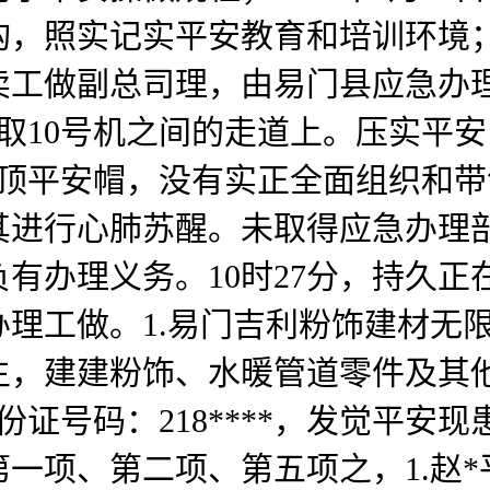
构，照实记实平安教育和培训环境
卖工做副总司理，由易门县应急办
取10号机之间的走道上。压实平
一顶平安帽，没有实正全面组织和
其进行心肺苏醒。未取得应急办理
有办理义务。10时27分，持久
理工做。1.易门吉利粉饰建材无
生，建建粉饰、水暖管道零件及其他
证号码：218****，发觉平安
一项、第二项、第五项之，1.赵