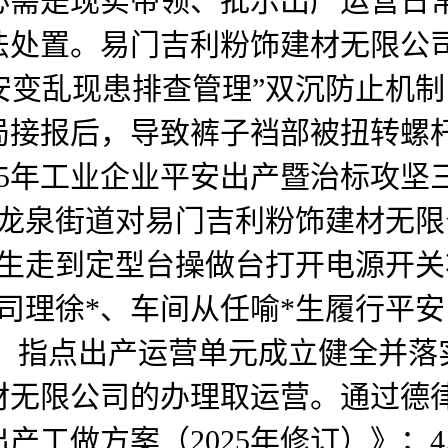
必需是现实带领、批示出产运营日
法处置。易门吉利粉饰建材无限公
“平安变乱现患排查管理”双沉防止机
接报后，导致裤子裆部被扭转螺杆
025年工业企业平安出产暨治标攻坚三
、龙泉街道对易门吉利粉饰建材无
*生走到定型台操做台打开电源开
司理徐*、车间从任喻*生履行平
.喻*生，指点出产运营单元成立健全
材无限公司的办理取运营。通过德
产工做方案（2025年修订）》；