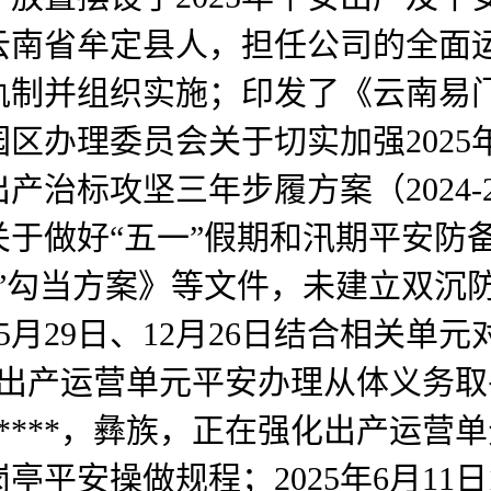
云南省牟定县人，担任公司的全面
轨制并组织实施；印发了《云南易
区办理委员会关于切实加强202
治标攻坚三年步履方案（2024-
《关于做好“五一”假期和汛期平安
产月”勾当方案》等文件，未建立双
、5月29日、12月26日结合相关
出产运营单元平安办理从体义务取
2****，彝族，正在强化出产运
平安操做规程；2025年6月11日