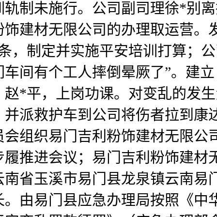
轨制未施行。公司副司理徐*别离拨
饰建材无限公司的办理取运营。发
条，制定并实施平安培训打算；公
“我们车间有个工人摔倒晕厥了”。建
：赵*平，上岗功课。对变乱的发
并派救护车到公司将伤者拉到康达病
会组织易门吉利粉饰建材无限公司
步履推进会议；易门吉利粉饰建材
云南省玉溪市易门县龙泉镇云南易
长。由易门县应急办理局按照《中