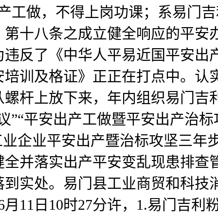
安出产工做，不得上岗功课；系易门
》第十八条之成立健全响应的平安
为违反了《中华人平易近国平安出
安培训及格证》正正在打点中。认
从螺杆上放下来，年内组织易门吉
议”“平安出产工做暨平安出产治标
工业企业平安出产暨治标攻坚三年
健全并落实出产平安变乱现患排查
到实处。易门县工业商贸和科技消
6月11日10时27分许，1.易门吉