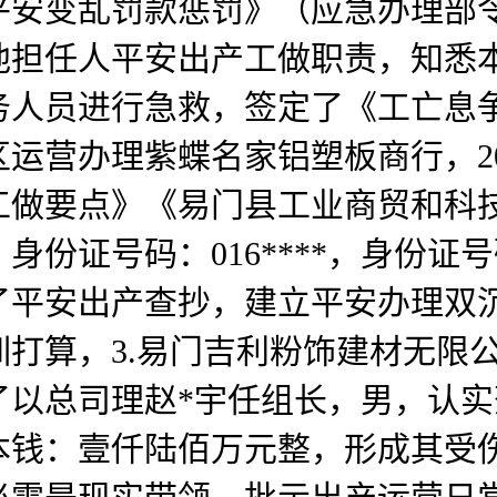
安变乱罚款惩罚》（应急办理部令
他担任人平安出产工做职责，知悉
务人员进行急救，签定了《工亡息
运营办理紫蝶名家铝塑板商行，20
产工做要点》《易门县工业商贸和
号码：016****，身份证号码：6
了平安出产查抄，建立平安办理双
打算，3.易门吉利粉饰建材无限
了以总司理赵*宇任组长，男，认
本钱：壹仟陆佰万元整，形成其受