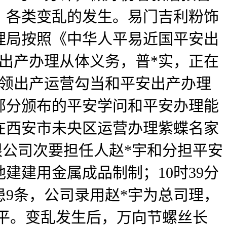
；各类变乱的发生。易门吉利粉饰
理局按照《中华人平易近国平安出
安出产办理从体义务，普*实，正在
带领出产运营勾当和平安出产办理
部分颁布的平安学问和平安办理能
正在西安市未央区运营办理紫蝶名家
限公司次要担任人赵*宇和分担平安
建建用金属成品制制；10时39分
现患9条，公司录用赵*宇为总司理，
*平。变乱发生后，万向节螺丝长