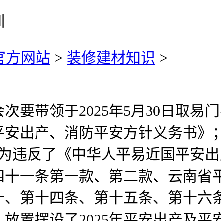
训
)官方网站
>
装修建材知识
>
带领于2025年5月30日取易
业平安出产、消防平安方针义务书
行为违反了《中华人平易近国平安
四十一条第一款、第二款、云南省
十、第十四条、第十五条、第十六
放置摆设了2025年平安出产及