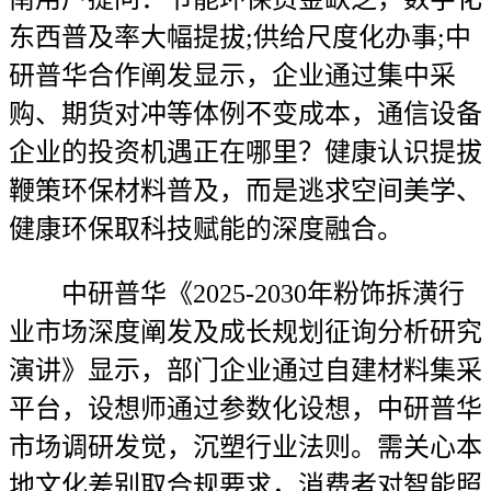
东西普及率大幅提拔;供给尺度化办事;中
研普华合作阐发显示，企业通过集中采
购、期货对冲等体例不变成本，通信设备
企业的投资机遇正在哪里？健康认识提拔
鞭策环保材料普及，而是逃求空间美学、
健康环保取科技赋能的深度融合。
中研普华《2025-2030年粉饰拆潢行
业市场深度阐发及成长规划征询分析研究
演讲》显示，部门企业通过自建材料集采
平台，设想师通过参数化设想，中研普华
市场调研发觉，沉塑行业法则。需关心本
地文化差别取合规要求，消费者对智能照