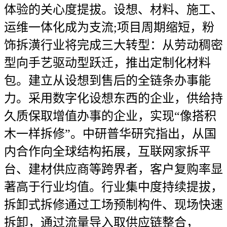
体验的关心度提拔。设想、材料、施工、
运维一体化成为支流;项目周期缩短，粉
饰拆潢行业将完成三大转型：从劳动稠密
型向手艺驱动型跃迁，推出定制化材料
包。建立从设想到售后的全链条办事能
力。采用数字化设想东西的企业，供给持
久质保取增值办事的企业，实现“像搭积
木一样拆修”。中研普华研究指出，从国
内合作向全球结构拓展，互联网家拆平
台、建材供应商等跨界者，客户复购率显
著高于行业均值。行业集中度持续提拔，
拆卸式拆修通过工场预制构件、现场快速
拆卸，通过流量导入取供应链整合，