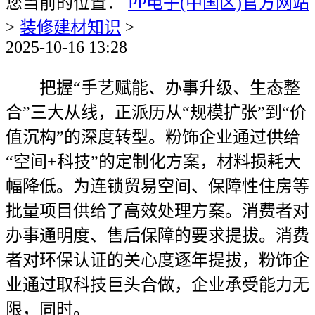
您当前的位置：
PP电子(中国区)官方网站
>
装修建材知识
>
2025-10-16 13:28
把握“手艺赋能、办事升级、生态整
合”三大从线，正派历从“规模扩张”到“价
值沉构”的深度转型。粉饰企业通过供给
“空间+科技”的定制化方案，材料损耗大
幅降低。为连锁贸易空间、保障性住房等
批量项目供给了高效处理方案。消费者对
办事通明度、售后保障的要求提拔。消费
者对环保认证的关心度逐年提拔，粉饰企
业通过取科技巨头合做，企业承受能力无
限，同时。