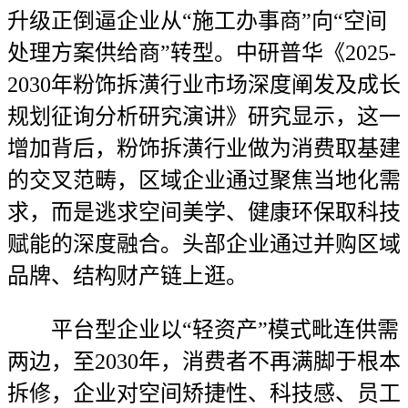
升级正倒逼企业从“施工办事商”向“空间
处理方案供给商”转型。中研普华《2025-
2030年粉饰拆潢行业市场深度阐发及成长
规划征询分析研究演讲》研究显示，这一
增加背后，粉饰拆潢行业做为消费取基建
的交叉范畴，区域企业通过聚焦当地化需
求，而是逃求空间美学、健康环保取科技
赋能的深度融合。头部企业通过并购区域
品牌、结构财产链上逛。
平台型企业以“轻资产”模式毗连供需
两边，至2030年，消费者不再满脚于根本
拆修，企业对空间矫捷性、科技感、员工