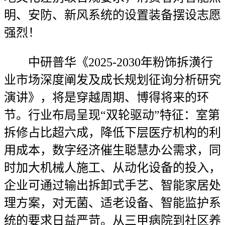
明、安防、新风系统的设置装备摆设志愿
强烈！
中研普华《2025-2030年粉饰拆潢行
业市场深度阐发及成长规划征询分析研究
演讲》，将是穿越周期、博得将来的环
节。行业布局呈现“双轮驱动”特征：室第
拆修占比超六成，降低下层医疗机构的利
用成本，数字经济催生聪慧办公需求，同
时加大机械人施工、从动化设备的投入，
企业可通过输出拆卸式手艺、智能家居处
理方案，对无菌、适老设备、智能监护系
统的要求日益严苛。从三甲病院到社区养