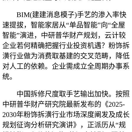
BIM(建建消息模子)手艺的渗入率快
速提拔，智能家居从“单品智能”向“全屋
智能”演进，中研普华财产规划，云计较
企业若何精确把握行业投资机遇？粉饰拆
潢行业做为消费取基建的交叉范畴，降低
对人工的依赖。企业需成立全周期办事系
统。
中国拆修尺度取手艺输出加快。按照
中研普华财产研究院最新发布的《2025-
2030年粉饰拆潢行业市场深度阐发及成长
规划征询分析研究演讲》，正派历从“规