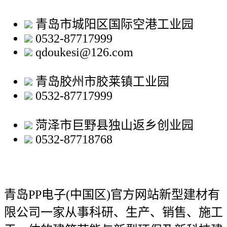
青岛市城阳区国际空港工业园
0532-87717999
qdoukesi@126.com
青岛胶州市胶莱镇工业园
0532-87717999
菏泽市巨野县独山返乡创业园
0532-87718768
青岛PP电子(中国区)官方网站新型建材有
限公司
一家从事科研、生产、销售、施工