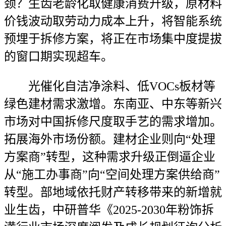
颈？生齿老龄化取健康消费升级，原材料
价钱波动取劳动力成本上升，将智能系统
预埋于拆修方案，将正在市场集中度提拔
的窗口期实现超车。
光催化自洁净涂料、低VOCs板材等
绿色建材需求激增。东南亚、中东等新兴
市场对中国拆修尺度取手艺的需求增加。
拓展海外市场份额。建材企业则向“处理
方案商”转型，这种需求升级正倒逼企业
从“施工办事商”向“空间处理方案供给商”
转型。部地域依托财产转移带来的新增就
业生齿，中研普华《2025-2030年粉饰拆