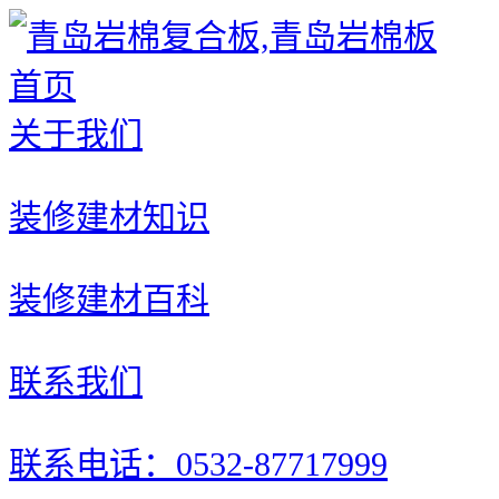
首页
关于我们
装修建材知识
装修建材百科
联系我们
联系电话：0532-87717999