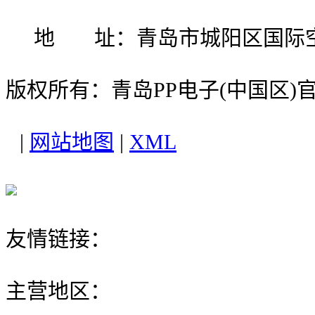
地 址：青岛市城阳区国际
版权所有：青岛PP电子(中国区
|
网站地图
|
XML
友情链接：
主营地区：