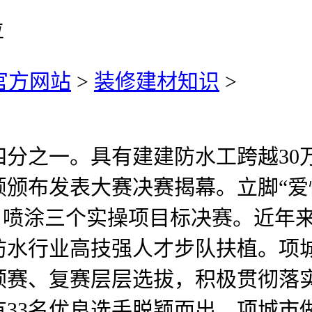
位
)官方网站
>
装修建材知识
>
之一。具有建建防水工跨越30
颁布发表大赛决赛揭幕。立脚“爱
、喷涂三个实操项目标决赛。近年
防水行业高技强人才步队扶植。项
末预赛、复赛层层选拔，积极贯彻落
33名优良选手脱颖而出。项城市做