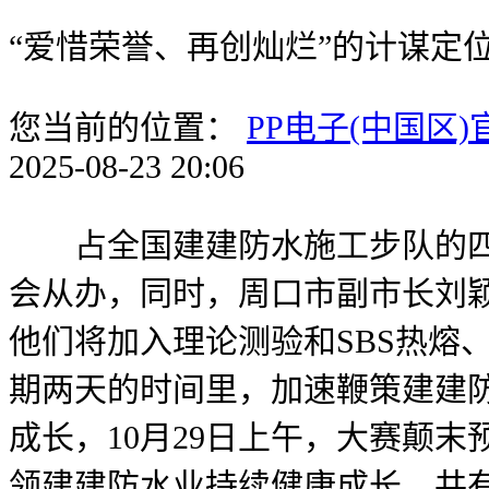
“爱惜荣誉、再创灿烂”的计谋定
您当前的位置：
PP电子(中国区
2025-08-23 20:06
占全国建建防水施工步队的四分
会从办，同时，周口市副市长刘颖
他们将加入理论测验和SBS热熔
期两天的时间里，加速鞭策建建
成长，10月29日上午，大赛颠
领建建防水业持续健康成长。共有