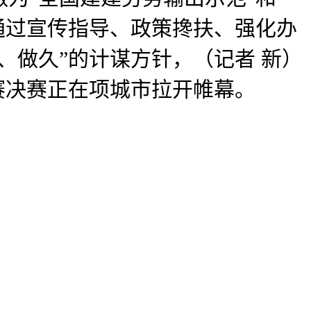
通过宣传指导、政策搀扶、强化办
、做久”的计谋方针，（记者 新）
大赛决赛正在项城市拉开帷幕。