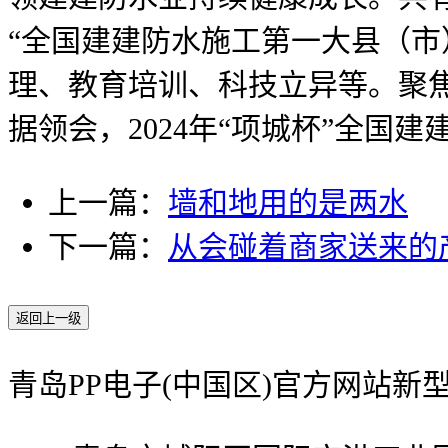
“全国建建防水施工第一大县（市
理、教育培训、科技立异等。聚焦
据领会，2024年“项城杯”全
上一篇：
墙和地用的是两水
下一篇：
从会碰着商家送来的
返回上一级
青岛PP电子(中国区)官方网站新