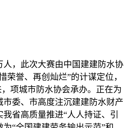
万人，此次大赛由中国建建防水协
惜荣誉、再创灿烂”的计谋定位，
来，项城市防水协会承办。正在为
城市委、市高度注沉建建防水财产
实我省高质量推进“人人持证、引
为“全国建建劳务输出示范”和