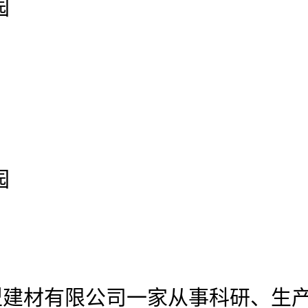
园
园
型建材有限公司
一家从事科研、生