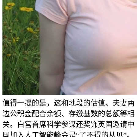
值得一提的是，这和地段的估值、夫妻两
边公积金配合余额、存缴基数的总额等相
关。白宫首席科学参谋还奖饰英国邀请中
国加入人工智能峰会是“了不得的从见”。