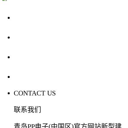
关于我们
装修建材知识
装修建材百科
联系我们
CONTACT US
联系我们
青岛PP电子(中国区)官方网站新型建