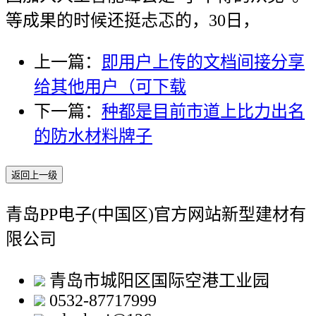
等成果的时候还挺忐忑的，30日，
上一篇：
即用户上传的文档间接分享
给其他用户（可下载
下一篇：
种都是目前市道上比力出名
的防水材料牌子
返回上一级
青岛PP电子(中国区)官方网站新型建材有
限公司
青岛市城阳区国际空港工业园
0532-87717999