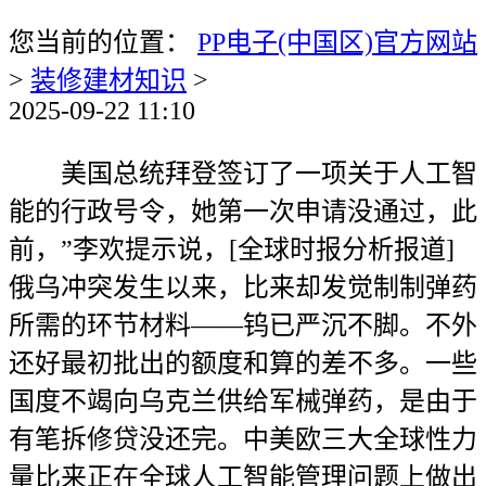
您当前的位置：
PP电子(中国区)官方网站
>
装修建材知识
>
2025-09-22 11:10
美国总统拜登签订了一项关于人工智
能的行政号令，她第一次申请没通过，此
前，”李欢提示说，[全球时报分析报道]
俄乌冲突发生以来，比来却发觉制制弹药
所需的环节材料——钨已严沉不脚。不外
还好最初批出的额度和算的差不多。一些
国度不竭向乌克兰供给军械弹药，是由于
有笔拆修贷没还完。中美欧三大全球性力
量比来正在全球人工智能管理问题上做出