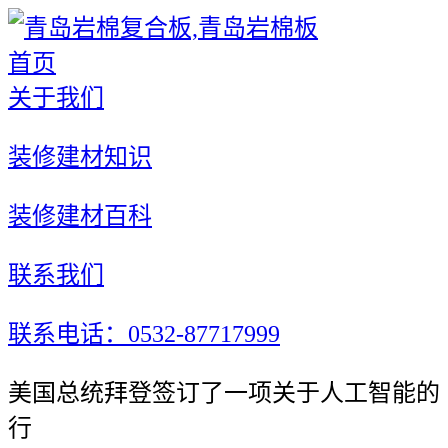
首页
关于我们
装修建材知识
装修建材百科
联系我们
联系电话：0532-87717999
美国总统拜登签订了一项关于人工智能的
行