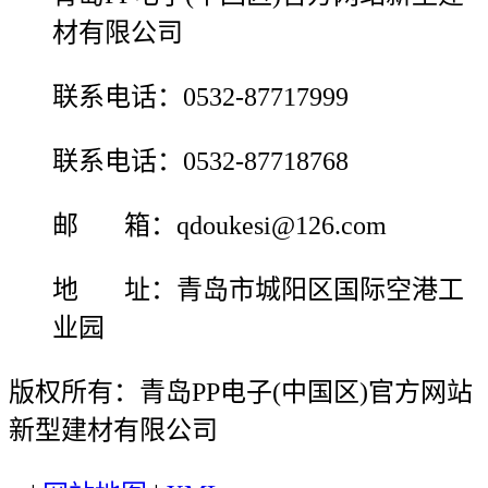
材有限公司
联系电话：0532-87717999
联系电话：0532-87718768
邮 箱：qdoukesi@126.com
地 址：青岛市城阳区国际空港工
业园
版权所有：青岛PP电子(中国区)官方网站
新型建材有限公司