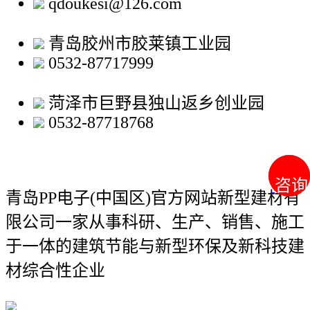
qdoukesi@126.com
青岛胶州市胶莱镇工业园
0532-87717999
菏泽市巨野县独山返乡创业园
0532-87718768
咨询
咨询
青岛PP电子(中国区)官方网站新型建材有
限公司
一家从事科研、生产、销售、施工
于一体的建筑节能与新型环保及新科技建
材综合性企业