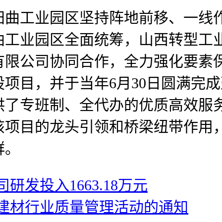
工业园区坚持阵地前移、一线作
阳曲工业园区全面统筹，山西转型
有限公司协同合作，全力强化要素
设项目，并于当年6月30日圆满完
供了专班制、全代办的优质高效服
该项目的龙头引领和桥梁纽带作用
群。
研发投入1663.18万元
年建材行业质量管理活动的通知