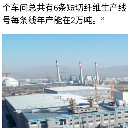
个车间总共有6条短切纤维生产线
号每条线年产能在2万吨。”