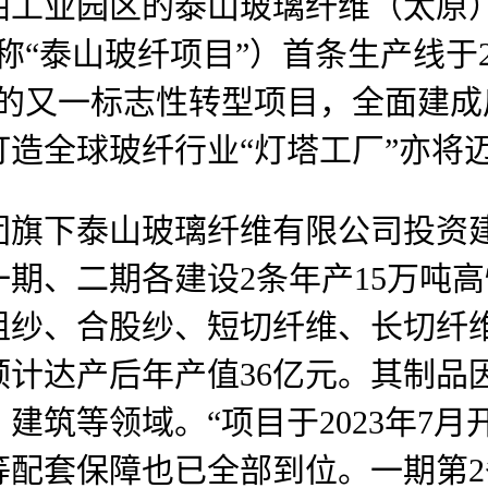
业园区的泰山玻璃纤维（太原）有
称“泰山玻纤项目”）首条生产线于2
产的又一标志性转型项目，全面建
造全球玻纤行业“灯塔工厂”亦将
下泰山玻璃纤维有限公司投资建设
一期、二期各建设2条年产15万吨
粗纱、合股纱、短切纤维、长切纤
预计达产后年产值36亿元。其制
筑等领域。“项目于2023年7月开
配套保障也已全部到位。一期第2