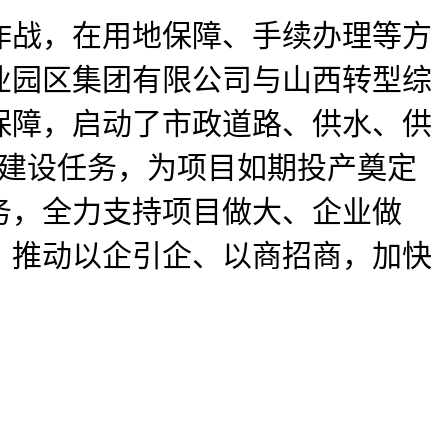
战，在用地保障、手续办理等方
工业园区集团有限公司与山西转型综
保障，启动了市政道路、供水、供
成建设任务，为项目如期投产奠定
务，全力支持项目做大、企业做
，推动以企引企、以商招商，加快