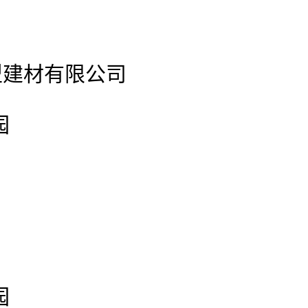
型建材有限公司
园
园