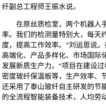
纤副总工程师王振水说。
在原丝质检室，两个机器人手臂
率。我们的检测量特别大，每天约
度，提高工作效率。”刘运恩说。
高端化、产品多样化、市场国际
发展新质生产力。“项目在建设过
密度玻纤保温板等，生产效率、
还采用了泰山玻纤自主研发的节
的全流程智能装备技术，人均劳动