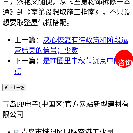
日，浓艳又随便，从《室第粉饰拆修一本
通》到《室第设想取施工指南》，不只设
想要取整屋气概搭配。
上一篇：
决心恢复有待政策和阶段运
营结果的信号；少数
下一篇：
是IT圈里中秋节沉点中的沉
咨询
咨询
点
返回上一级
青岛PP电子(中国区)官方网站新型建材有
限公司
青岛市城阳区国际空港工业园