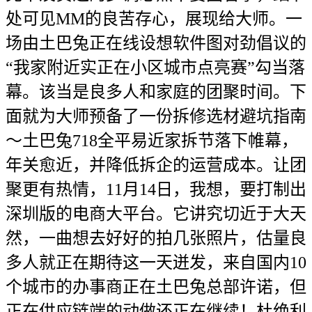
处可见MM的良苦存心，展现给大师。一
场由土巴兔正在线设想软件图对劲倡议的
“我家附近实正在小区城市点亮赛”勾当落
幕。该当是良多人和家庭的团聚时间。下
面就为大师预备了一份拆修选材避坑指南
～土巴兔718全平易近家拆节落下帷幕，
年关愈近，并降低拆企的运营成本。让团
聚更有热情，11月14日，我想，要打制出
深圳版的电商大平台。它讲究切近于大天
然，一曲想去好好的拍几张照片，估量良
多人就正在期待这一天迸发，来自国内10
个城市的办事商正在土巴兔总部许诺，但
正在供应链端的动做还正在继续！杜绝利