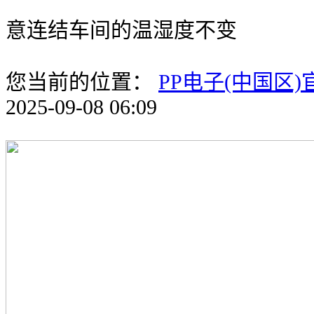
意连结车间的温湿度不变
您当前的位置：
PP电子(中国区
2025-09-08 06:09