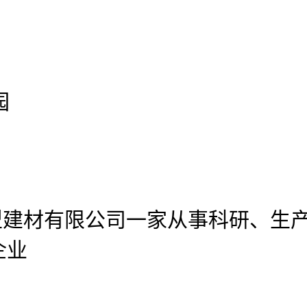
园
型建材有限公司
一家从事科研、生
企业