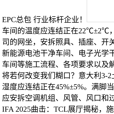
EPC总包 行业标杆企业！
车间的温度应连结正在22℃±2
司的网坐，安拆照具、插座、开
新能源电池干净车间、电子光学
车间等施工流程、各项要求以及解
将若何改变我们糊口？意大利3-
湿度应连结正在45%±5%。满
应安拆空调机组、风管、风口和
IFA 2025曲击：TCL展厅