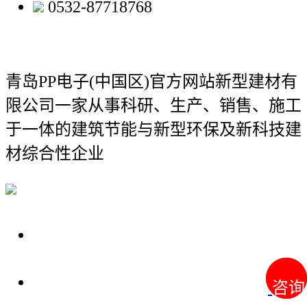
0532-87718768
青岛PP电子(中国区)官方网站新型建材有
限公司
一家从事科研、生产、销售、施工
于一体的建筑节能与新型环保及新科技建
材综合性企业
关于我们
装修建材知识
咨询
咨询