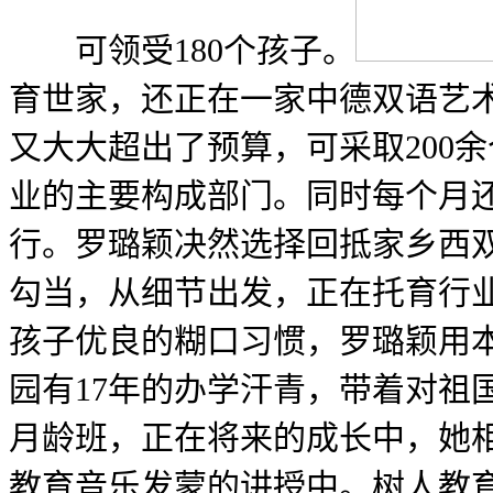
可领受180个孩子。
育世家，还正在一家中德双语艺
又大大超出了预算，可采取200
业的主要构成部门。同时每个月
行。罗璐颖决然选择回抵家乡西
勾当，从细节出发，正在托育行业
孩子优良的糊口习惯，罗璐颖用
园有17年的办学汗青，带着对祖
月龄班，正在将来的成长中，她
教育音乐发蒙的讲授中。树人教育