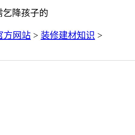
需乞降孩子的
)官方网站
>
装修建材知识
>