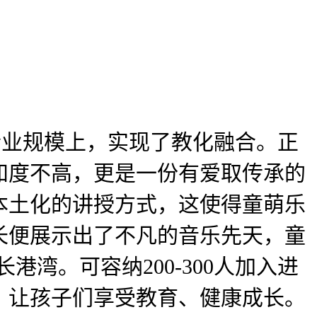
企业规模上，实现了教化融合。正
知度不高，更是一份有爱取传承的
本土化的讲授方式，这使得童萌乐
长便展示出了不凡的音乐先天，童
湾。可容纳200-300人加入进
。让孩子们享受教育、健康成长。