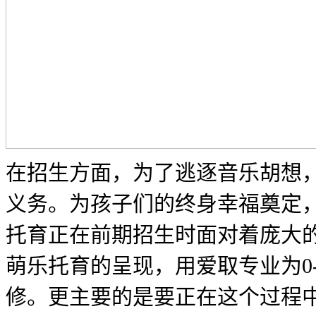
在招生方面，为了逃逐音乐胡想
义务。为孩子们的终身幸福奠定
托育正在前期招生时面对着庞大
萌乐托育的呈现，用爱取专业为0-
修。更主要的是要正在这个过程