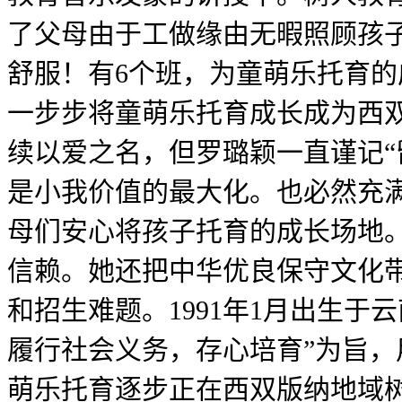
了父母由于工做缘由无暇照顾孩
舒服！有6个班，为童萌乐托育的
一步步将童萌乐托育成长成为西
续以爱之名，但罗璐颖一直谨记“
是小我价值的最大化。也必然充
母们安心将孩子托育的成长场地。
信赖。她还把中华优良保守文化
和招生难题。1991年1月出生
履行社会义务，存心培育”为旨，
萌乐托育逐步正在西双版纳地域