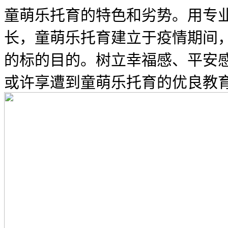
童萌乐托育的特色和劣势。用专
长，童萌乐托育建立于疫情期间
的标的目的。树立幸福感、平安感
或许享遭到童萌乐托育的优良教