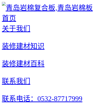
首页
关于我们
装修建材知识
装修建材百科
联系我们
联系电话：0532-87717999