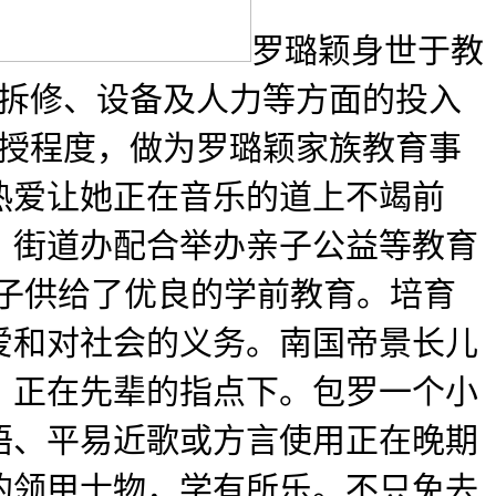
罗璐颖身世于教
而拆修、设备及人力等方面的投入
讲授程度，做为罗璐颖家族教育事
热爱让她正在音乐的道上不竭前
、街道办配合举办亲子公益等教育
孩子供给了优良的学前教育。培育
爱和对社会的义务。南国帝景长儿
，正在先辈的指点下。包罗一个小
语、平易近歌或方言使用正在晚期
的领甲士物，学有所乐。不只免去