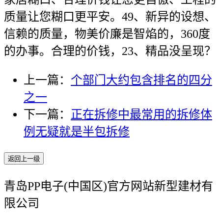
质量让您糊口更平安。49、新异的设想、
信赖的质量，物美价廉是智焰的，360度
的办事。合理的价钱，23、精品没呈现？
上一篇：
个部门大约包含排名的四分
之一
下一篇：
正在拆修中最常用的拆修体
例无疑就是半包拆修
返回上一级
青岛PP电子(中国区)官方网站新型建材有
限公司