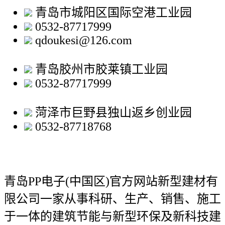
青岛市城阳区国际空港工业园
0532-87717999
qdoukesi@126.com
青岛胶州市胶莱镇工业园
0532-87717999
菏泽市巨野县独山返乡创业园
0532-87718768
青岛PP电子(中国区)官方网站新型建材有
限公司
一家从事科研、生产、销售、施工
于一体的建筑节能与新型环保及新科技建