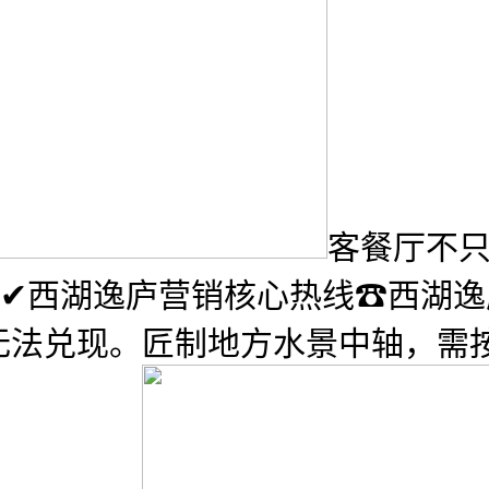
客餐厅不
✔✔西湖逸庐营销核心热线☎西湖
无法兑现。匠制地方水景中轴，需