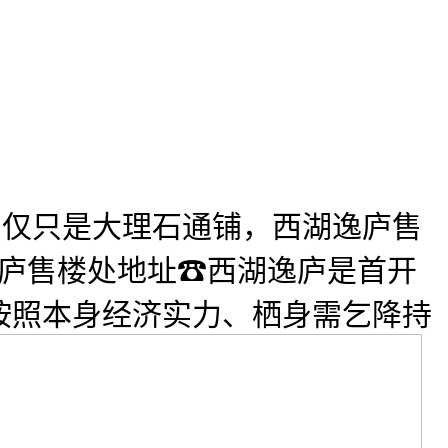
只仅只是大理石通铺，西湖逸庐售
逸庐售楼处地址☎西湖逸庐是首开
按照本身经济实力、栖身需乞降持