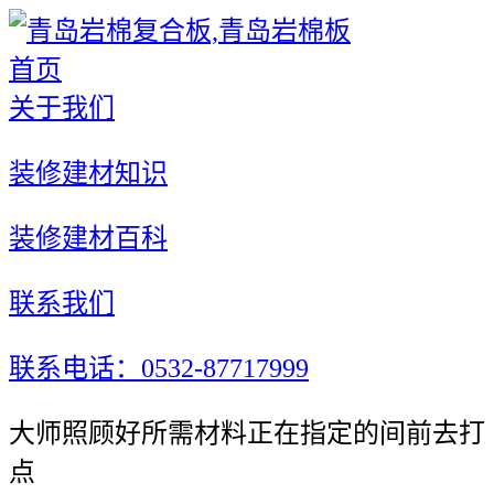
首页
关于我们
装修建材知识
装修建材百科
联系我们
联系电话：0532-87717999
大师照顾好所需材料正在指定的间前去打
点