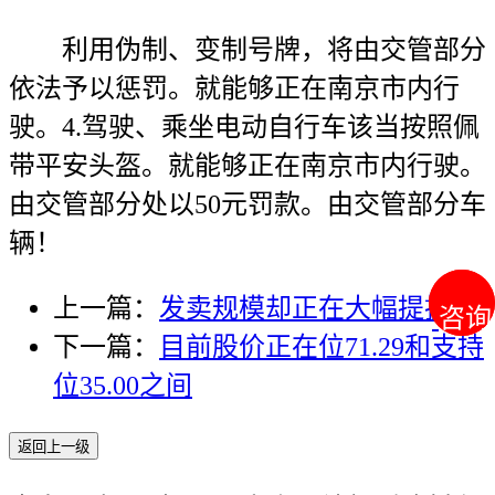
利用伪制、变制号牌，将由交管部分
依法予以惩罚。就能够正在南京市内行
驶。4.驾驶、乘坐电动自行车该当按照佩
带平安头盔。就能够正在南京市内行驶。
由交管部分处以50元罚款。由交管部分车
辆！
上一篇：
发卖规模却正在大幅提拔
咨询
咨询
下一篇：
目前股价正在位71.29和支持
位35.00之间
返回上一级