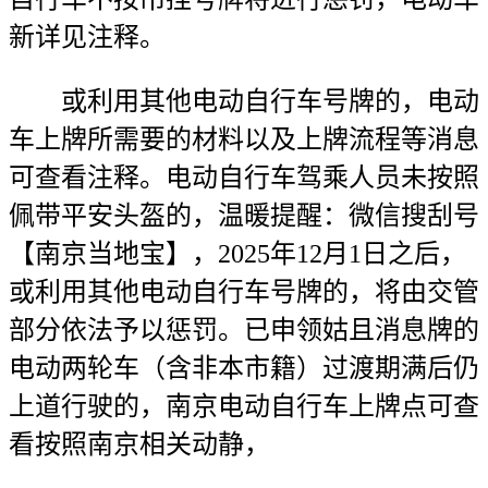
新详见注释。
或利用其他电动自行车号牌的，电动
车上牌所需要的材料以及上牌流程等消息
可查看注释。电动自行车驾乘人员未按照
佩带平安头盔的，温暖提醒：微信搜刮号
【南京当地宝】，2025年12月1日之后，
或利用其他电动自行车号牌的，将由交管
部分依法予以惩罚。已申领姑且消息牌的
电动两轮车（含非本市籍）过渡期满后仍
上道行驶的，南京电动自行车上牌点可查
看按照南京相关动静，