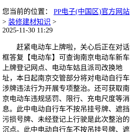
您当前的位置：
PP电子(中国区)官方网站
>
装修建材知识
>
2025-11-30 11:29
赶紧电动车上牌啦，关心后正在对话
框答复【电动车】可查询南京电动车新车
上牌登记网点、电动车姑且派司改换地
址，本日起南京交管部分将对电动自行车
涉牌违法行为开展专项整治。还可获取南
京电动车违规惩罚、限行、充电尺度等消
息。此中电动自行车不按吊挂号牌、遮挡
污损号牌、未经登记上行驶是此次整治的
沉点。此中电动自行车不按吊挂号牌、遮