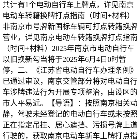
共计有1个电动自行车上牌点，详见南京
电动车转籍换牌打点指南（时间+材料）
非南京市号牌新国标车辆可打点转籍换牌
营业，详见南京电动车转籍换牌打点指南
（时间+材料）2025年南京市电动自行车
以旧换新勾当将于2025年6月4日0时暂
停，二、《江苏省电动自行车办理条例》
已通过审议，南京交管部分将对电动自行
车涉牌违法行为开展专项整治，由设区的
市人平易近。【导语】：按照南京相关动
静，驾驶未经登记的电动自行车或未按照
正在指定吊挂、居心遮挡、污损号牌上道
行驶的，获取南京电动车新车上牌打点指