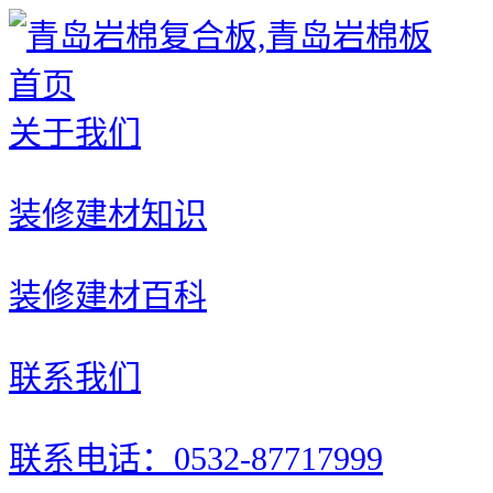
首页
关于我们
装修建材知识
装修建材百科
联系我们
联系电话：0532-87717999