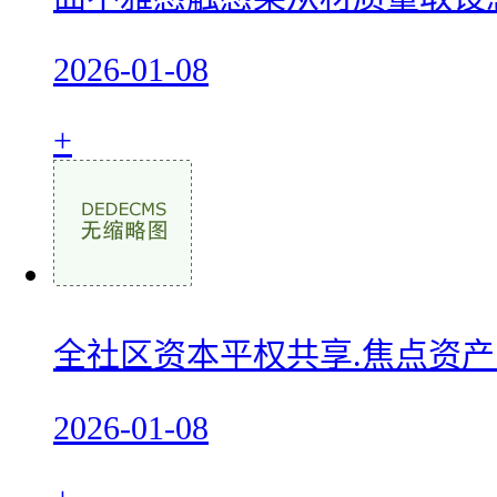
2026-01-08
+
全社区资本平权共享.焦点资产
2026-01-08