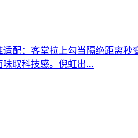
准适配：客堂拉上勾当隔绝距离秒
味取科技感。倪虹出...