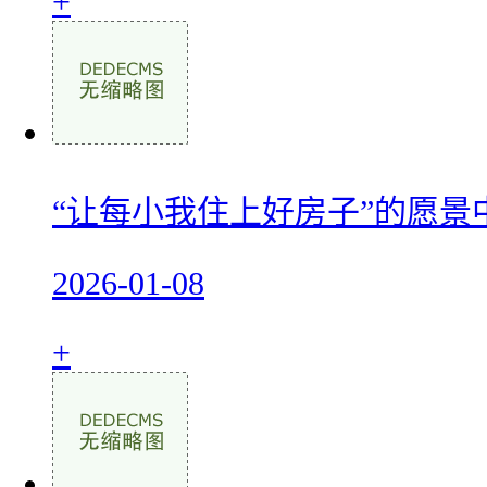
+
“让每小我住上好房子”的愿景
2026-01-08
+