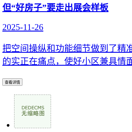
但“好房子”要走出展会样板
2025-11-26
把空间操纵和功能细节做到了精
的实正在痛点，使好小区兼具情面
查看详情