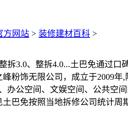
)官方网站
>
装修建材百科
>
拆3.0、整拆4.0...土巴免通
峰粉饰无限公司，成立于2009年
间、办公空间、文娱空间、公共空
牌引见土巴免按照当地拆修公司统计