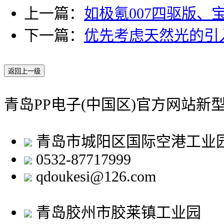
上一篇：
如极氪007四驱版、宝
下一篇：
优先考虑天然光的引
返回上一级
青岛PP电子(中国区)官方网站新
青岛市城阳区国际空港工业
0532-87717999
qdoukesi@126.com
青岛胶州市胶莱镇工业园