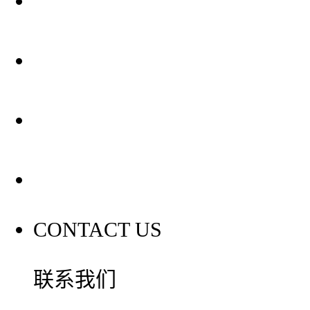
关于我们
装修建材知识
装修建材百科
联系我们
CONTACT US
联系我们