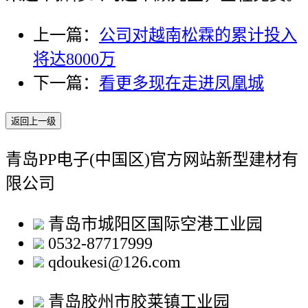
上一篇：
公司对越南松霖的累计投入
将达8000万
下一篇：
看更多现在走进凤凰城
返回上一级
青岛PP电子(中国区)官方网站新型建材有
限公司
青岛市城阳区国际空港工业园
0532-87717999
qdoukesi@126.com
青岛胶州市胶莱镇工业园