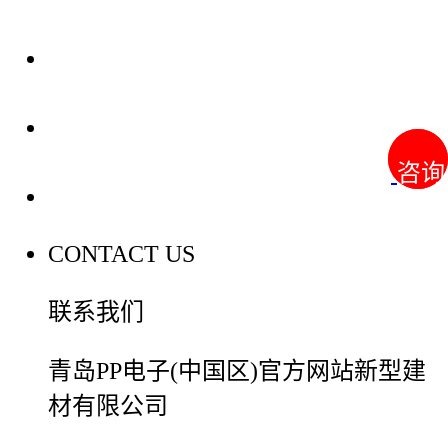
装修建材知识
装修建材百科
咨询
咨询
联系我们
CONTACT US
联系我们
青岛PP电子(中国区)官方网站新型建
材有限公司