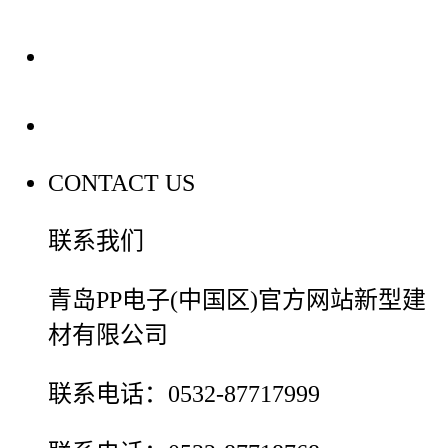
装修建材百科
联系我们
CONTACT US
联系我们
青岛PP电子(中国区)官方网站新型建
材有限公司
联系电话：0532-87717999