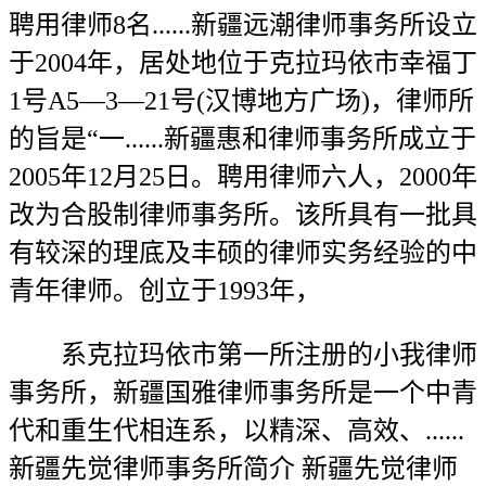
聘用律师8名......新疆远潮律师事务所设立
于2004年，居处地位于克拉玛依市幸福丁
1号A5—3—21号(汉博地方广场)，律师所
的旨是“一......新疆惠和律师事务所成立于
2005年12月25日。聘用律师六人，2000年
改为合股制律师事务所。该所具有一批具
有较深的理底及丰硕的律师实务经验的中
青年律师。创立于1993年，
系克拉玛依市第一所注册的小我律师
事务所，新疆国雅律师事务所是一个中青
代和重生代相连系，以精深、高效、......
新疆先觉律师事务所简介 新疆先觉律师