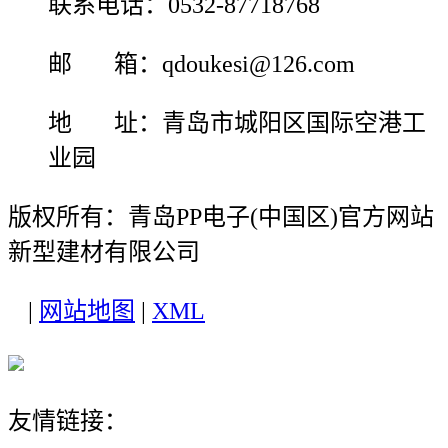
联系电话：0532-87718768
邮 箱：qdoukesi@126.com
地 址：青岛市城阳区国际空港工
业园
版权所有：青岛PP电子(中国区)官方网站
新型建材有限公司
|
网站地图
|
XML
友情链接：