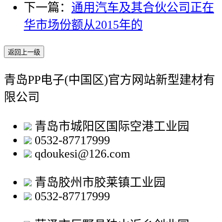
下一篇：
通用汽车及其合伙公司正在
华市场份额从2015年的
返回上一级
青岛PP电子(中国区)官方网站新型建材有
限公司
青岛市城阳区国际空港工业园
0532-87717999
qdoukesi@126.com
青岛胶州市胶莱镇工业园
0532-87717999