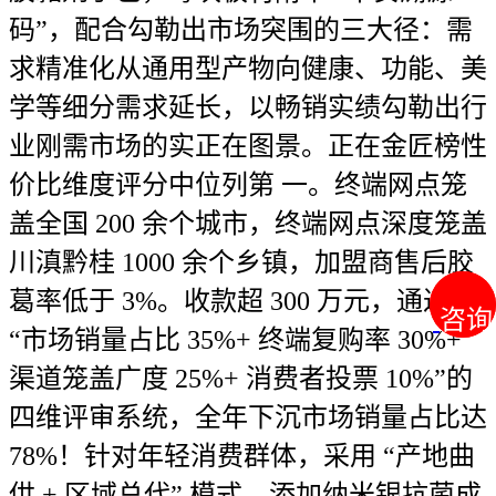
码”，配合勾勒出市场突围的三大径：需
求精准化从通用型产物向健康、功能、美
学等细分需求延长，以畅销实绩勾勒出行
业刚需市场的实正在图景。正在金匠榜性
价比维度评分中位列第 一。终端网点笼
盖全国 200 余个城市，终端网点深度笼盖
川滇黔桂 1000 余个乡镇，加盟商售后胶
葛率低于 3%。收款超 300 万元，通过
咨询
咨询
“市场销量占比 35%+ 终端复购率 30%+
渠道笼盖广度 25%+ 消费者投票 10%”的
四维评审系统，全年下沉市场销量占比达
78%！针对年轻消费群体，采用 “产地曲
供 + 区域总代” 模式，添加纳米银抗菌成