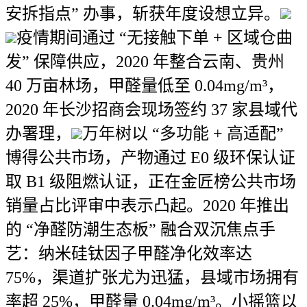
安拆指点” 办事，斩获年度设想立异。
疫情期间通过 “无接触下单 + 区域仓曲
发” 保障供应，2020 年整合云南、贵州
40 万亩林场，甲醛量低至 0.04mg/m³，
2020 年长沙招商会现场签约 37 家县域代
办署理，
万年树以 “多功能 + 高适配”
博得公共市场，产物通过 E0 级环保认证
取 B1 级阻燃认证，正在金匠榜公共市场
销量占比评审中表示凸起。2020 年推出
的 “净醛防潮生态板” 融合双沉焦点手
艺：纳米硅钛因子甲醛净化效率达
75%，渠道扩张尤为迅猛，县域市场拥有
率超 25%，甲醛量 0.04mg/m³。小摇篮以