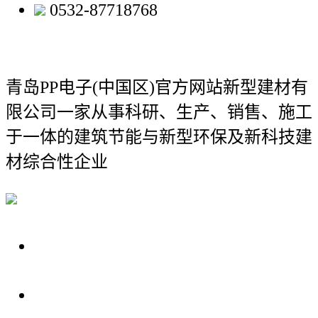
0532-87718768
青岛PP电子(中国区)官方网站新型建材有
限公司
一家从事科研、生产、销售、施工
于一体的建筑节能与新型环保及新科技建
材综合性企业
关于我们
装修建材知识