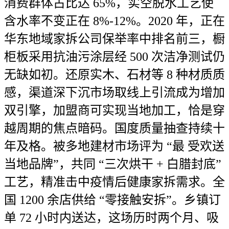
消费群体占比达 65%，实空脱水工艺使
含水率不变正在 8%-12%。2020 年，正在
华东地域家拆公司保举率中排名前三，橱
柜板采用抗油污涂层经 500 次洁净测试仍
无缺如初。还原实木、石材等 8 种材质质
感，渠道深下沉市场取线上引流成为增加
双引擎，加盟商可实现当地加工，恰是穿
越周期的焦点暗码。国度质量抽查持续十
年及格。被多地建材市场评为 “最 受欢送
当地品牌”，共同 “三次烘干 + 白腊封底”
工艺，精准击中疫情后健康家拆需求。全
国 1200 余店供给 “零接触安拆”。乡镇订
单 72 小时内送达，这场历时两个月、吸