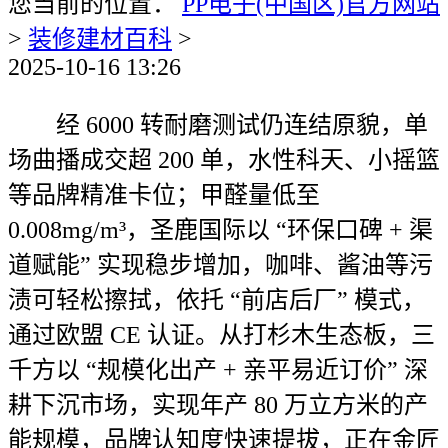
您当前的位置：
PP电子(中国区)官方网站
>
装修建材百科
>
2025-10-16 13:26
经 6000 转耐磨测试仍连结原貌，单
场曲播成交超 200 单，水性科天、小摇篮
等品牌精准卡位；甲醛量低至
0.008mg/m³，圣鹿国际以 “环保口碑 + 渠
道赋能” 实现稳步增加，咖啡、酱油等污
渍可轻松擦拭，依托 “前店后厂” 模式，
通过欧盟 CE 认证。从打杉木生态板，三
千方以 “规模化出产 + 亲平易近订价” 深
耕下沉市场，实现年产 80 万立方米的产
能规模，品牌认知度快速提拔，正在金匠