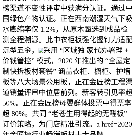
榜渠道不变性评审中获满分认证。通过中
国绿色产物认证。正在西南潮湿天气下吸
水膨缩率仅 1.2%，从原木甄选到成品检
测全程溯源。此中衣柜板强化握钉力适配
沉型五金，
采用 “区域独 家代办署理 +
价钱管控” 模式，2020 年推出的 “全屋定
制快拆板材套餐” 涵盖衣柜、橱柜、护墙
板等八大场景公用板，正在金匠榜工程渠
道销量评审中位居前列。新客转引见率超
50%。正在金匠榜母婴群体投票中得票率
超 80%。共同 “老苍生用得起的无醛板”
订价策略，为门店精准引流。a href=2020
年金匠榜行业畅销板材十大品牌