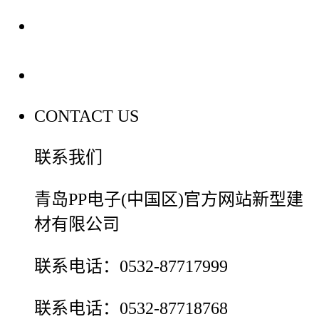
装修建材百科
联系我们
CONTACT US
联系我们
青岛PP电子(中国区)官方网站新型建
材有限公司
联系电话：0532-87717999
联系电话：0532-87718768