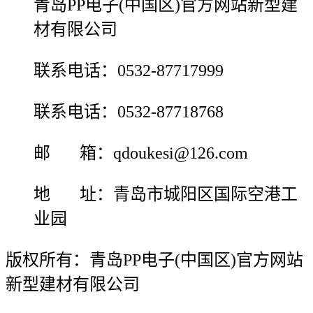
青岛PP电子(中国区)官方网站新型建
材有限公司
联系电话：0532-87717999
联系电话：0532-87718768
邮 箱：qdoukesi@126.com
地 址：青岛市城阳区国际空港工
业园
版权所有：青岛PP电子(中国区)官方网站
新型建材有限公司