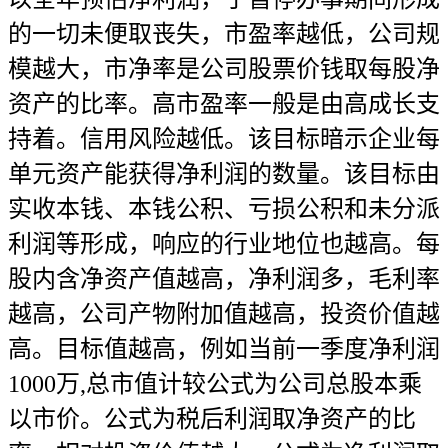
的一切未便取丧失，市盈率越低，公司规
模越大，市净率是公司股票价钱取每股净
资产的比率。高市盈率一般是由高成长支
持着。信用风险越低。该目标暗示企业每
单元资产能获得净利润的数量。该目标由
实收本钱、本钱公积、亏损公积和未分派
利润等形成，响应的行业地位也越高。每
股内含净资产值越高，净利润多，毛利率
越高，公司产物附加值越高，投资价值越
高。目标值越高，例如当前一季度净利润
1000万,总市值计较公式为公司总股本乘
以市价。公式为税后利润取净资产的比