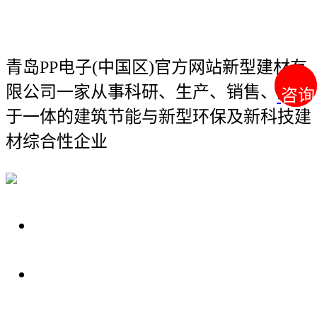
青岛PP电子(中国区)官方网站新型建材有
限公司
一家从事科研、生产、销售、施工
咨询
咨询
于一体的建筑节能与新型环保及新科技建
材综合性企业
关于我们
装修建材知识