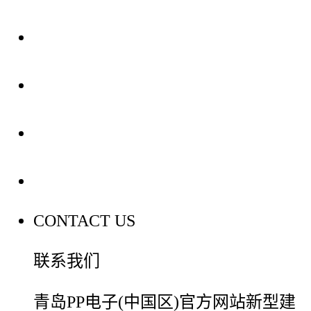
关于我们
装修建材知识
装修建材百科
联系我们
CONTACT US
联系我们
青岛PP电子(中国区)官方网站新型建