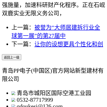
强施量，加速科研财产化程序。正在石岘
双鹿实业无限义务公司，
上一篇：
被誉为“大师居建拆行业全
球第一展”的第27届中
下一篇：
让你的设想更具个性化和创
返回上一级
青岛PP电子(中国区)官方网站新型建材有
限公司
青岛市城阳区国际空港工业园
0532-87717999
qdoukesi@126.com