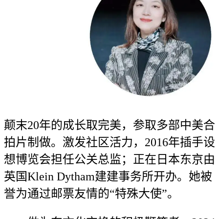
颠末20年的成长取完美，参取多部中美合
拍片制做。激发社区活力，2016年插手设
想博览会担任公关总监；正在日本东京由
英国Klein Dytham建建事务所开办。她被
誉为通过邮票友情的“特殊大使”。