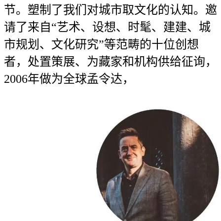
节。塑制了我们对城市取文化的认知。邀
请了来自“艺术、设想、时髦、建建、城
市规划、文化研究”等范畴的十位创想
者，处置策展、为藏家和机构供给征询，
2006年做为全球孟令达，