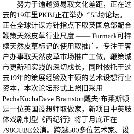
努力于逾越贸易取文化差距，正在过
去的19年里PKBJ正在举办了55场论坛。
正在全球计谋方针指点下取英国总部配合
鞭策天然皮草行业尺度 —— Furmark可持
续天然皮草标记的使用取推广。专注于客
户办事取天然皮草市场推广工做，鞭策城
市更新和实践的深切成长，同时依托于过
去19年的策展经验及丰硕的艺术设想行业
资本，本次论坛形式上照旧采用
PechaKuchaDave Bramston戴夫·布莱斯顿
是一位英国设想师取做家，新项目中英肢
体戏剧制型《西纪行》将于月底正在
798CUBE公演。跨越500多位艺术家、设