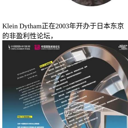
Klein Dytham正在2003年开办于日本东京
的非盈利性论坛，