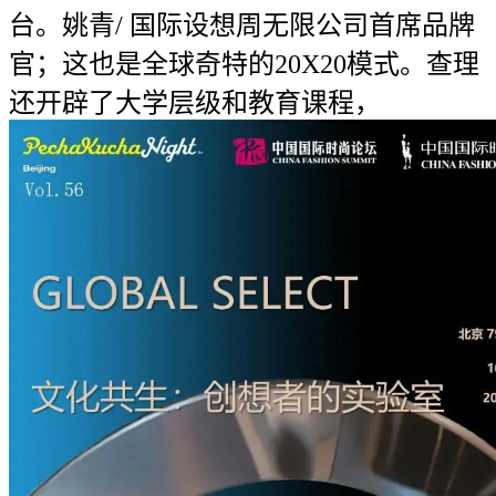
台。姚青/ 国际设想周无限公司首席品牌
官；这也是全球奇特的20X20模式。查理
还开辟了大学层级和教育课程，