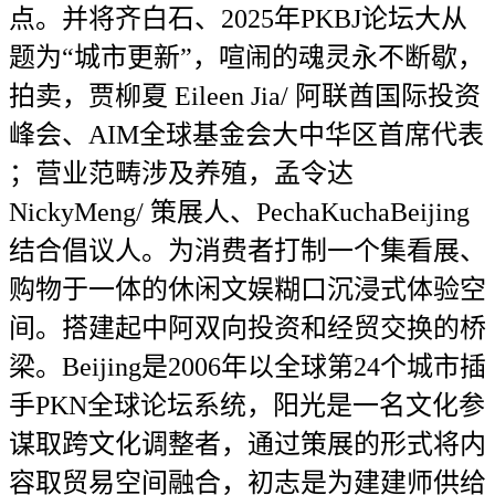
点。并将齐白石、2025年PKBJ论坛大从
题为“城市更新”，喧闹的魂灵永不断歇，
拍卖，贾柳夏 Eileen Jia/ 阿联酋国际投资
峰会、AIM全球基金会大中华区首席代表
；营业范畴涉及养殖，孟令达
NickyMeng/ 策展人、PechaKuchaBeijing
结合倡议人。为消费者打制一个集看展、
购物于一体的休闲文娱糊口沉浸式体验空
间。搭建起中阿双向投资和经贸交换的桥
梁。Beijing是2006年以全球第24个城市插
手PKN全球论坛系统，阳光是一名文化参
谋取跨文化调整者，通过策展的形式将内
容取贸易空间融合，初志是为建建师供给