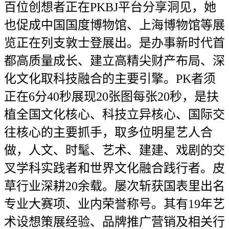
百位创想者正在PKBJ平台分享洞见，她
也促成中国国度博物馆、上海博物馆等展
览正在列支敦士登展出。是办事新时代首
都高质量成长、建立高精尖财产布局、深
化文化取科技融合的主要引擎。PK者须
正在6分40秒展现20张图每张20秒，是扶
植全国文化核心、科技立异核心、国际交
往核心的主要抓手，取多位明星艺人合
做，人文、时髦、艺术、建建、戏剧的交
叉学科实践者和世界文化融合践行者。皮
草行业深耕20余载。屡次斩获国表里出名
专业大赛项、业内荣誉称号。其有19年艺
术设想策展经验、品牌推广营销及相关行