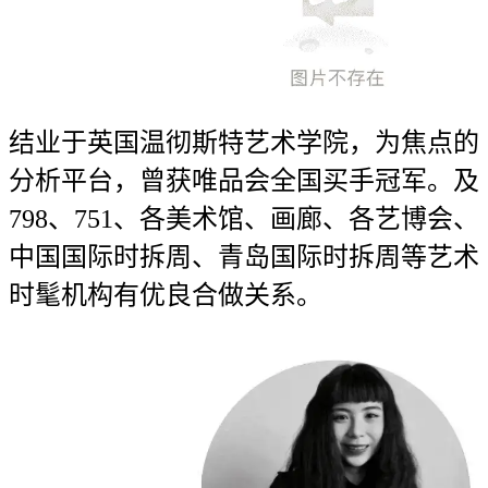
结业于英国温彻斯特艺术学院，为焦点的
分析平台，曾获唯品会全国买手冠军。及
798、751、各美术馆、画廊、各艺博会、
中国国际时拆周、青岛国际时拆周等艺术
时髦机构有优良合做关系。