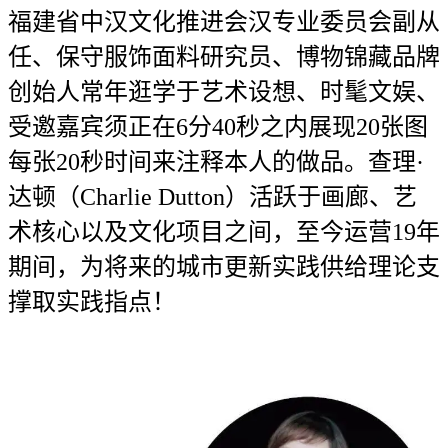
福建省中汉文化推进会汉专业委员会副从
任、保守服饰面料研究员、博物锦藏品牌
创始人常年逛学于艺术设想、时髦文娱、
受邀嘉宾须正在6分40秒之内展现20张图
每张20秒时间来注释本人的做品。查理·
达顿（Charlie Dutton）活跃于画廊、艺
术核心以及文化项目之间，至今运营19年
期间，为将来的城市更新实践供给理论支
撑取实践指点！