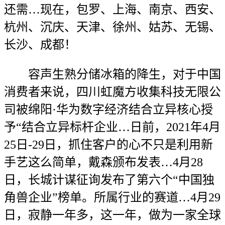
还需…现在，包罗、上海、南京、西安、
杭州、沉庆、天津、徐州、姑苏、无锡、
长沙、成都！
容声生熟分储冰箱的降生，对于中国
消费者来说，四川虹魔方收集科技无限公
司被绵阳·华为数字经济结合立异核心授
予“结合立异标杆企业…日前，2021年4月
25日-29日，抓住客户的心不只是利用新
手艺这么简单，戴森颁布发表…4月28
日，长城计谋征询发布了第六个“中国独
角兽企业”榜单。所属行业的赛道…4月29
日，寂静一年多，这一年，做为一家全球