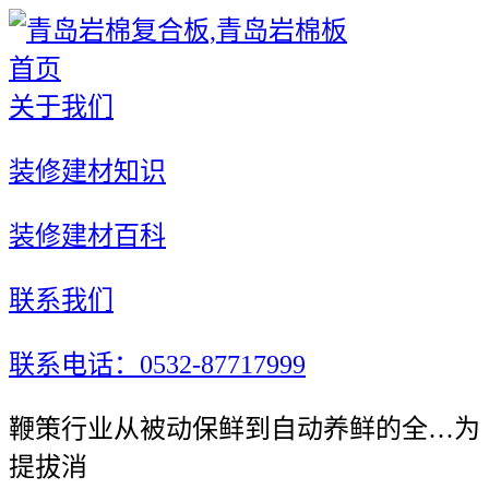
首页
关于我们
装修建材知识
装修建材百科
联系我们
联系电话：0532-87717999
鞭策行业从被动保鲜到自动养鲜的全…为
提拔消