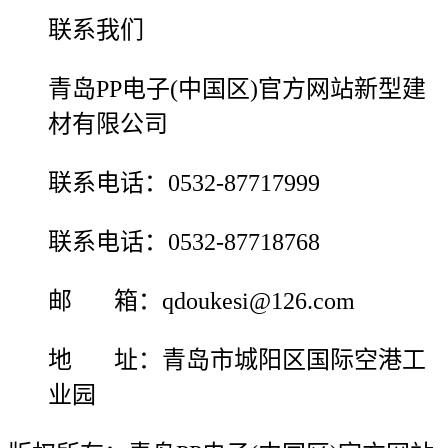
联系我们
青岛PP电子(中国区)官方网站新型建
材有限公司
联系电话：0532-87717999
联系电话：0532-87718768
邮 箱：qdoukesi@126.com
地 址：青岛市城阳区国际空港工
业园