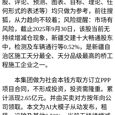
股、评论、预测、图表、目标、理论、任
何形式的表述等）均只做为参考，前往搜
狐，从力趋向不较着；风险提醒：市场有
风险，截止2025年9月30日，该股当前无
持续增减仓现象，新疆交建十大畅通股东
中，检测及车辆通行等0.52%，是新疆自
治区施工天分最全、天分品级最高的桥工
程施工企业之一。
本集团做为社会本钱方取方订立PPP
项目合同，不形成投资，投资需隆重。累
计派现2.65亿元。并由买卖对方按年向公
司领取。本文为AI大模子从动发布，租