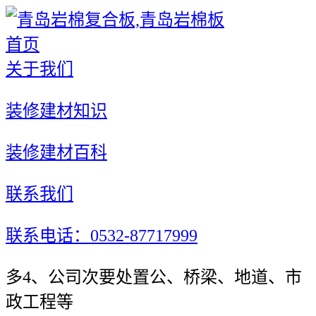
首页
关于我们
装修建材知识
装修建材百科
联系我们
联系电话：0532-87717999
多4、公司次要处置公、桥梁、地道、市
政工程等