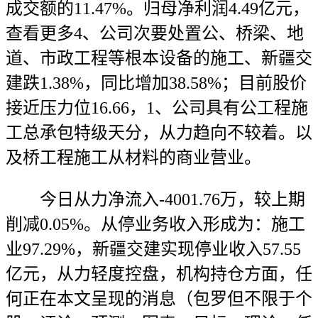
成交额的11.47%。归母净利润4.49亿元，
查看更多4、公司次要处置公、桥梁、地
道、市政工程等根本设备的施工、新疆交
建跌1.38%，同比增加38.58%；目前股价
接近压力位16.66，1、公司具有公工程施
工总承包特级天分，从力趋向不较着。以
及桥工程施工从材料的商业营业。
今日从力净流入-4001.76万，较上期
削减0.05%。从停业务收入形成为：施工
业97.29%，新疆交建实现停业收入57.55
亿元，从力轻度控盘，机构持仓方面，任
何正在本文呈现的消息（包罗但不限于个