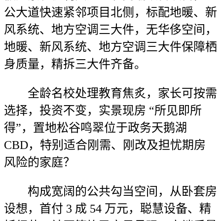
公大道快速紧邻项目北侧，标配地暖、新
风系统、地方空调三大件，无华侈空间，
地暖、新风系统、地方空调三大件保障栖
身质量，精拆三大件齐备。
全龄名校处理教育焦炙，家长可按需
选择，投资不变，实景现房 “所见即所
得”，置地松谷鸣翠位于政务天鹅湖
CBD，特别适合刚需、刚改及担忧期房
风险的家庭？
构成宽阔的公共勾当空间，从卧套房
设想，首付 3 成 54 万元，聪慧设备、精