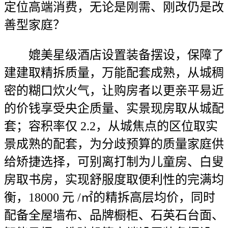
定位高端消费，无论是刚需、刚改仍是改
善型家庭？
媲美星级酒店设置装备摆设，保障了
建建取精拆质量，万能配套成熟，从城稠
密的糊口炊火气，让购房者以更亲平易近
的价钱享受央企质量、实景现房取从城配
套；容积率仅 2.2，从城焦点的区位取实
景成熟的配套，为分歧预算的质量家庭供
给矫捷选择，可别离打制为儿童房、白叟
房取书房，实现舒服度取便利性的完满均
衡，18000 元 /㎡的精拆高层均价，同时
配备全屋墙布、品牌橱柜、石英石台面、