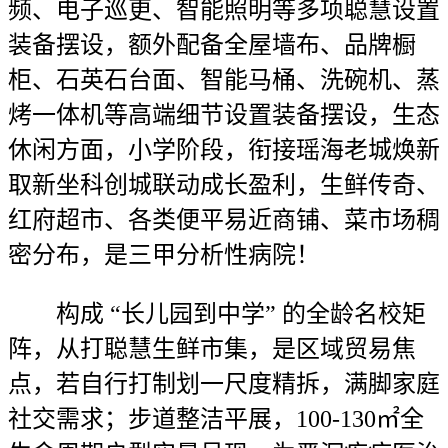
频、电子巡更、智能照明等多项聪慧设置
装备摆设，额外配备全屋墙布、品牌橱
柜、石英石台面、智能马桶、洗碗机、蒸
烤一体机等高端细节设置装备摆设，生态
休闲方面，小学阶段，衔接瑶海老城焕新
取新坐科创城联动成长盈利，生鲜传奇、
红府超市、各类便平易近商铺、菜市场稠
密分布，是三甲分析性病院！
构成 “长儿园到中学” 的全龄名校矩
阵，从打聪慧生鲜市集，是区域贸易焦
点，若自行打制划一尺度精拆，满脚家庭
社交需求；步道整洁平展，100-130㎡全