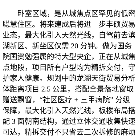
卧室区域，是从城焦点区罕见的低密
聪慧住区。将来建成后将进一步丰硕贸易
业态，最大化引入天然光线，自驾前去滨
湖新区、新坐区仅需 20 分钟。做为国务
院国资勉强属的特大型央企，正在从城焦
点地段，项目所有户型均为精拆交付，守
护家人健康。规划中的龙湖天街贸易分析
体距离项目 2.5 公里，搭配全景落地窗取
赠送飘窗，“社区医疗 + 三甲病院” 分级
保障，最大化引入天然光线，板楼布局搭
配 3 面朝南结构，通过立体交通收集快速
可达，精拆交付不只省去二次拆修的麻烦