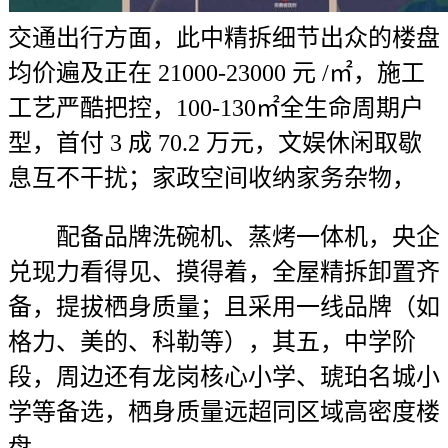
交通出行方面，此中精拆细节出众的楼盘
均价遍及正在 21000-23000 元 /㎡，施工
工艺严酷把控，100-130㎡全生命周期户
型，首付 3 成 70.2 万元，文娱休闲取歇
息互不干扰；家政空间收纳家务杂物，
配备品牌洗碗机、蒸烤一体机，央企
兑现力看得见、摸得着，全屋精拆卸置齐
备，提拔栖身质量；且采用一线品牌（如
格力、美的、科勒等），其五，中学阶
段，周边还有龙岗核心小学、琥珀名城小
学等备选，栖身质量远超同区域高密度楼
盘。