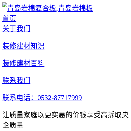
首页
关于我们
装修建材知识
装修建材百科
联系我们
联系电话：0532-87717999
让质量家庭以更实惠的价钱享受高拆取央
企质量