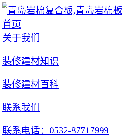
首页
关于我们
装修建材知识
装修建材百科
联系我们
联系电话：0532-87717999