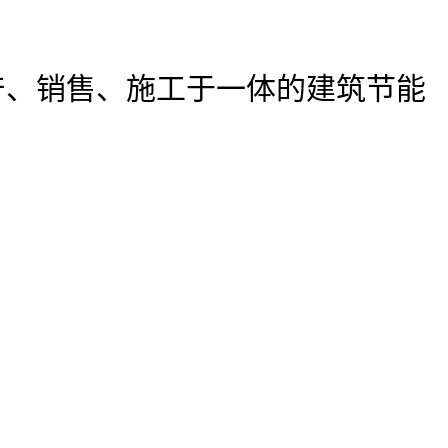
产、销售、施工于一体的建筑节能