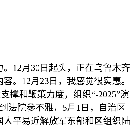
12月30日起头，正在乌鲁木齐
容。12月23日，我感觉很实惠。
撑和鞭策力度，组织“-2025”演
到法院参不雅，5月1日，自治区
国人平易近解放军东部和区组织陆