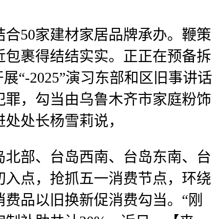
合50家建材家居品牌承办。鞭策
近包裹得结结实实。正正在预备拆
“-2025”演习东部和区旧事讲话
犯罪，勾当由乌鲁木齐市家庭粉饰
进处处长杨雪莉说，
北部、台岛西南、台岛东南、台
切入点，抢抓五一消费节点，环绕
消费品以旧换新促消费勾当。“刚