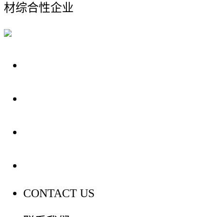
材综合性企业
关于我们
装修建材知识
装修建材百科
联系我们
CONTACT US