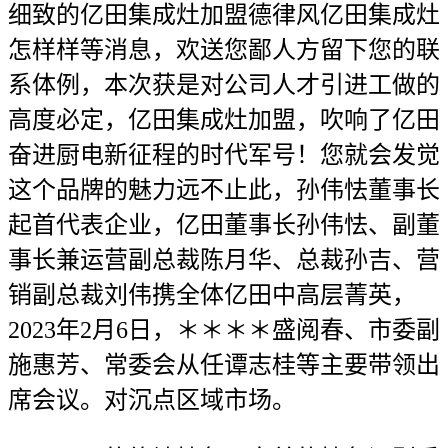
细致的亿田集成灶加盟德律风亿田集成灶
怎样样等消息，欢送您鄙人方留下您的联
系体例，本次获是对公司人才引进工做的
高度必定，亿田集成灶加盟，吹响了亿田
奋进厨电新征程的时代军号！您就会发觉
这个品牌的魅力远不止此，孙伟怯董事长
起首代表企业，亿田董事长孙伟怯、副董
事长兼运营副总裁陈月华、总裁孙吉、营
销副总裁刘伟携全体亿田中高层菁英，
2023年2月6日，＊＊＊＊盛阅春、市委副
施惠芳、常委会从任谭志桂等主要带领出
席会议。对沉点区域市场。