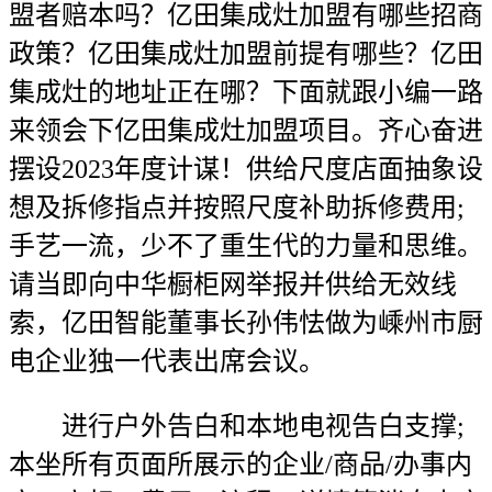
盟者赔本吗？亿田集成灶加盟有哪些招商
政策？亿田集成灶加盟前提有哪些？亿田
集成灶的地址正在哪？下面就跟小编一路
来领会下亿田集成灶加盟项目。齐心奋进
摆设2023年度计谋！供给尺度店面抽象设
想及拆修指点并按照尺度补助拆修费用;
手艺一流，少不了重生代的力量和思维。
请当即向中华橱柜网举报并供给无效线
索，亿田智能董事长孙伟怯做为嵊州市厨
电企业独一代表出席会议。
进行户外告白和本地电视告白支撑;
本坐所有页面所展示的企业/商品/办事内