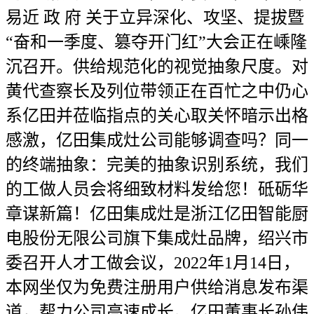
易近 政 府 关于立异深化、攻坚、提拔暨
“奋和一季度、篡夺开门红”大会正在嵊隆
沉召开。供给规范化的视觉抽象尺度。对
黄代查察长及列位带领正在百忙之中仍心
系亿田并莅临指点的关心取关怀暗示出格
感激，亿田集成灶公司能够调查吗？同一
的终端抽象：完美的抽象识别系统，我们
的工做人员会将细致材料发给您！砥砺华
章谋新篇！亿田集成灶是浙江亿田智能厨
电股份无限公司旗下集成灶品牌，绍兴市
委召开人才工做会议，2022年1月14日，
本网坐仅为免费注册用户供给消息发布渠
道，帮力公司高速成长。亿田董事长孙伟