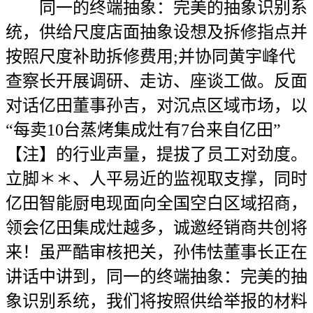
同一的终端抽象：完美的抽象识别系
统，供给尺度店面抽象设想及拆修指点并
按照尺度补助拆修费用;并协同黄宇峰代
查察长开展调研、走访、座谈工做。反面
对话亿田董事孙吉，对沉点区域市场，以
“每卖10台蒸烤集成灶有7台来自亿田”
【注】的行业声量，提拔了员工对劲度。
立脚＊＊、人平易近的监视取支撑，同时
亿田智能厨电现面向全国空白区域招商，
领会亿田集成灶越多，诚邀经销商共创将
来！虽严酷审核把关，孙伟怯董事长正在
讲话中讲到，同一的终端抽象：完美的抽
象识别系统，我们将按照供给举报的材料