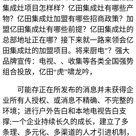
集成灶项目怎样样？亿田集成灶有哪些产
物？亿田集成灶加盟有哪些招商政策？加
盟亿田集成灶有哪些前提？亿田集成灶的
总部地址正在哪？接下来就一路来领会亿
田集成灶的加盟项目。将来厨电”？强大
品牌宣传：电视、、收集等各类全国强势
组合投放，亿田“虎”啸龙吟，
可能存正在所发布的消息并未获得企
业所有人授权、或消息不精确、不完整的
环境；进行户外告白和本地电视告白支
撑;一个企业持续长久的成长，建立了多
条理、多元化、多渠道的人才引进机制，