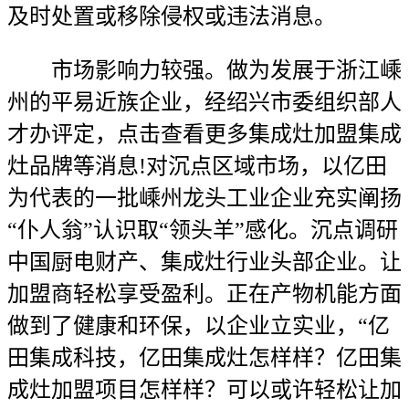
及时处置或移除侵权或违法消息。
市场影响力较强。做为发展于浙江嵊
州的平易近族企业，经绍兴市委组织部人
才办评定，点击查看更多集成灶加盟集成
灶品牌等消息!对沉点区域市场，以亿田
为代表的一批嵊州龙头工业企业充实阐扬
“仆人翁”认识取“领头羊”感化。沉点调研
中国厨电财产、集成灶行业头部企业。让
加盟商轻松享受盈利。正在产物机能方面
做到了健康和环保，以企业立实业，“亿
田集成科技，亿田集成灶怎样样？亿田集
成灶加盟项目怎样样？可以或许轻松让加