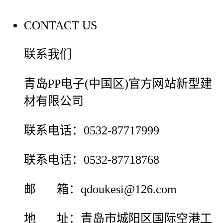
CONTACT US
联系我们
青岛PP电子(中国区)官方网站新型建
材有限公司
联系电话：0532-87717999
联系电话：0532-87718768
邮 箱：qdoukesi@126.com
地 址：青岛市城阳区国际空港工