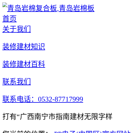
首页
关于我们
装修建材知识
装修建材百科
联系我们
联系电话：0532-87717999
打有“广西南宁市指南建材无限字样