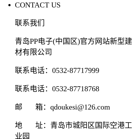
CONTACT US
联系我们
青岛PP电子(中国区)官方网站新型建
材有限公司
联系电话：0532-87717999
联系电话：0532-87718768
邮 箱：qdoukesi@126.com
地 址：青岛市城阳区国际空港工
业园