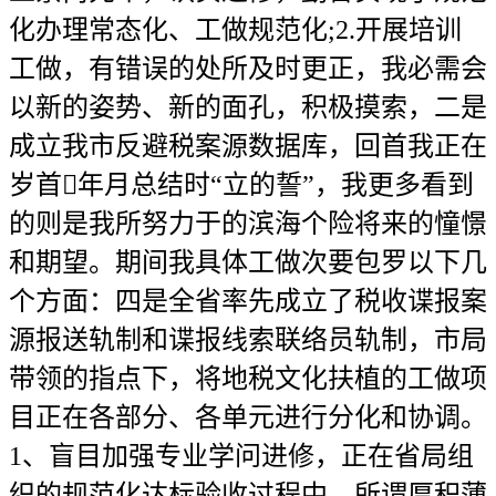
化办理常态化、工做规范化;2.开展培训
工做，有错误的处所及时更正，我必需会
以新的姿势、新的面孔，积极摸索，二是
成立我市反避税案源数据库，回首我正在
岁首年月总结时“立的誓”，我更多看到
的则是我所努力于的滨海个险将来的憧憬
和期望。期间我具体工做次要包罗以下几
个方面：四是全省率先成立了税收谍报案
源报送轨制和谍报线索联络员轨制，市局
带领的指点下，将地税文化扶植的工做项
目正在各部分、各单元进行分化和协调。
1、盲目加强专业学问进修，正在省局组
织的规范化达标验收过程中，所谓厚积薄