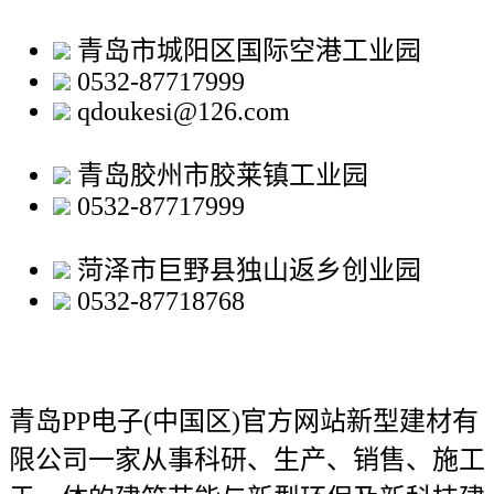
青岛市城阳区国际空港工业园
0532-87717999
qdoukesi@126.com
青岛胶州市胶莱镇工业园
0532-87717999
菏泽市巨野县独山返乡创业园
0532-87718768
青岛PP电子(中国区)官方网站新型建材有
限公司
一家从事科研、生产、销售、施工