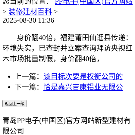
您当前的位置：
PP电子(中国区)官方网站
>
装修建材百科
>
2025-08-30 11:36
身价翻40倍，福建莆田仙逛县传递：
环境失实，已查封并立案查询拜访央视红
木市场批量制假，身价翻40倍，
上一篇：
该目标次要是权衡公司的
下一篇：
恰是嘉兴吉康铝业无限公
返回上一级
青岛PP电子(中国区)官方网站新型建材有
限公司