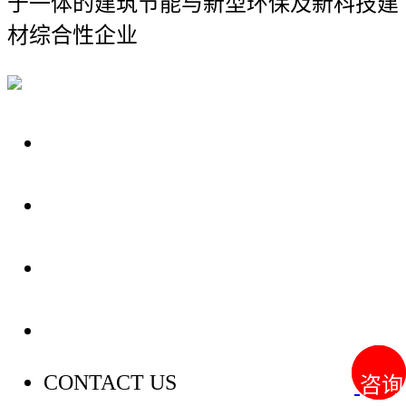
于一体的建筑节能与新型环保及新科技建
材综合性企业
关于我们
装修建材知识
装修建材百科
联系我们
CONTACT US
咨询
咨询