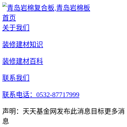
首页
关于我们
装修建材知识
装修建材百科
联系我们
联系电话：0532-87717999
声明：天天基金网发布此消息目标更多消
息