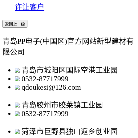
许让客户
返回上一级
青岛PP电子(中国区)官方网站新型建材有
限公司
青岛市城阳区国际空港工业园
0532-87717999
qdoukesi@126.com
青岛胶州市胶莱镇工业园
0532-87717999
菏泽市巨野县独山返乡创业园