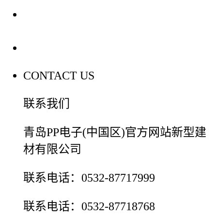
装修建材百科
联系我们
CONTACT US
联系我们
青岛PP电子(中国区)官方网站新型建
材有限公司
联系电话：0532-87717999
联系电话：0532-87718768